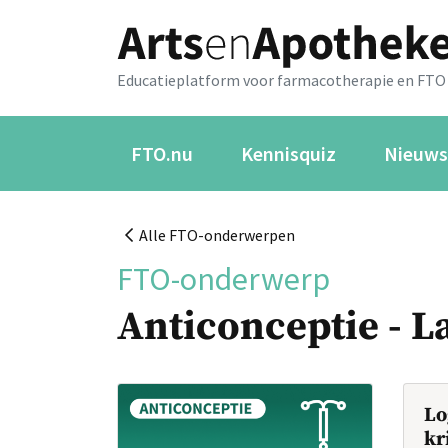
Educatieplatform voor farmacotherapie en FTO
FTO.nu
Kennisquiz
Nieuws
Alle FTO-onderwerpen
FTO-onderwerp
Anticonceptie - L
Lo
kr