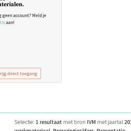
terialen.
 geen account? Meld je
tis
aan!
rijg direct toegang
Selectie:
1 resultaat
met bron
IVM
met jaartal
20
werkmateriaal, Prescriptiecijfers, Presentatie