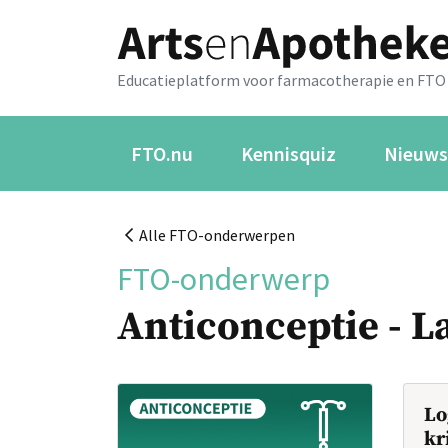
Educatieplatform voor farmacotherapie en FTO
FTO.nu
Kennisquiz
Nieuws
Alle FTO-onderwerpen
FTO-onderwerp
Anticonceptie - L
Lo
kr