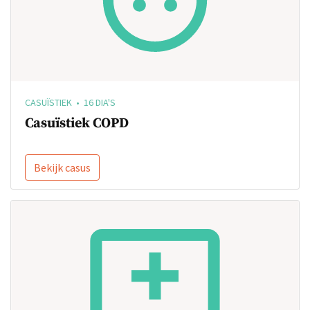
CASUÏSTIEK • 16 DIA'S
Casuïstiek COPD
Bekijk casus