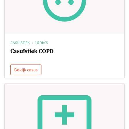
CASUÏSTIEK • 16 DIA'S
Casuïstiek COPD
Bekijk casus