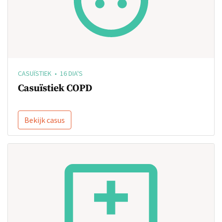
CASUÏSTIEK • 16 DIA'S
Casuïstiek COPD
Bekijk casus