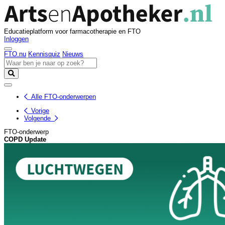
Educatieplatform voor farmacotherapie en FTO
Inloggen
FTO.nu
Kennisquiz
Nieuws
Alle FTO-onderwerpen
Vorige
Volgende
FTO-onderwerp
COPD
Update