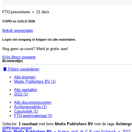
FTO-presentatie • 21 dia's
COPD en GOLD 2026
Bekijk presentatie
Login om toegang te krijgen tot alle materialen.
Nog geen account? Meld je
gratis
aan!
Krijg direct toegang
Bronnenlijst
Filters verwijderen
Alle bronnen
Medix Publishers BV (1)
Alle jaartallen
2022 (1)
Alle documentsoorten
Achtergrondinfo (1)
Casuïstiek (1)
FTO-werkmateriaal (1)
Selectie:
1 resultaat
met bron
Medix Publishers BV
met de tags
Achtergr
COPD (login vereist)
Bron: Medix Publishers BV
• Auteur: prof. dr. C.P. van Schayck • 2022 