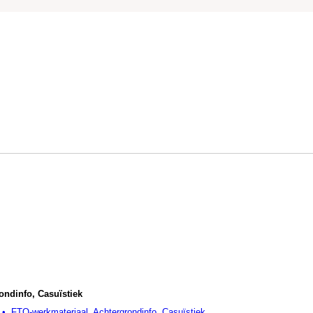
ondinfo, Casuïstiek
• FTO-werkmateriaal, Achtergrondinfo, Casuïstiek