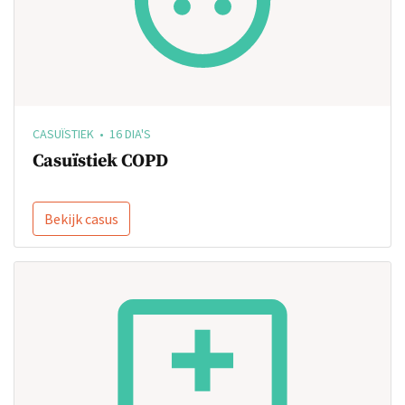
CASUÏSTIEK • 16 DIA'S
Casuïstiek COPD
Bekijk casus