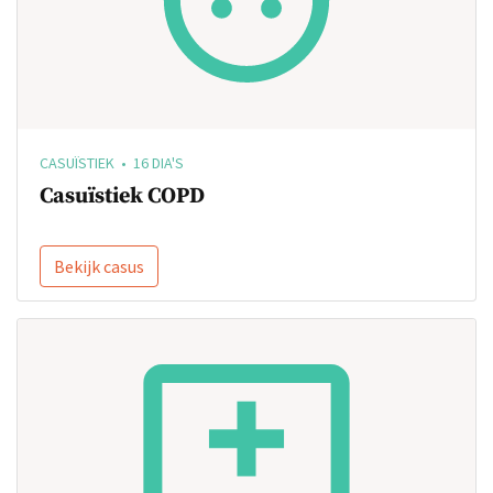
CASUÏSTIEK • 16 DIA'S
Casuïstiek COPD
Bekijk casus