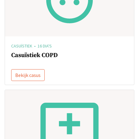
CASUÏSTIEK • 16 DIA'S
Casuïstiek COPD
Bekijk casus