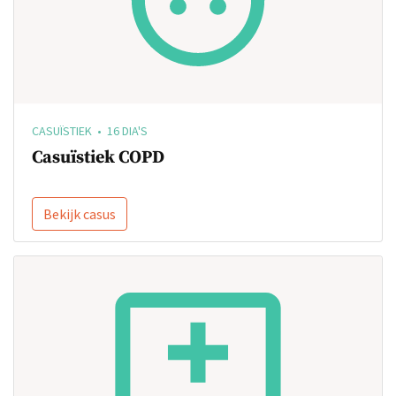
CASUÏSTIEK • 16 DIA'S
Casuïstiek COPD
Bekijk casus