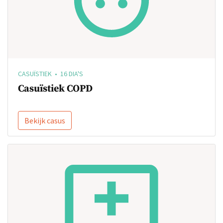
CASUÏSTIEK • 16 DIA'S
Casuïstiek COPD
Bekijk casus