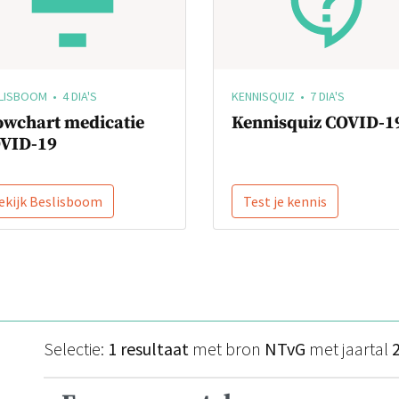
LISBOOM • 4 DIA'S
KENNISQUIZ • 7 DIA'S
owchart medicatie
Kennisquiz COVID-1
VID-19
ekijk Beslisboom
Test je kennis
Selectie:
1 resultaat
met bron
NTvG
met jaartal