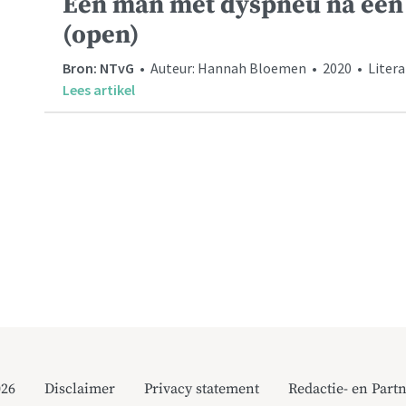
Een man met dyspneu na ee
(open)
Bron: NTvG
• Auteur: Hannah Bloemen • 2020 • Literat
Lees artikel
026
Disclaimer
Privacy statement
Redactie- en Partn