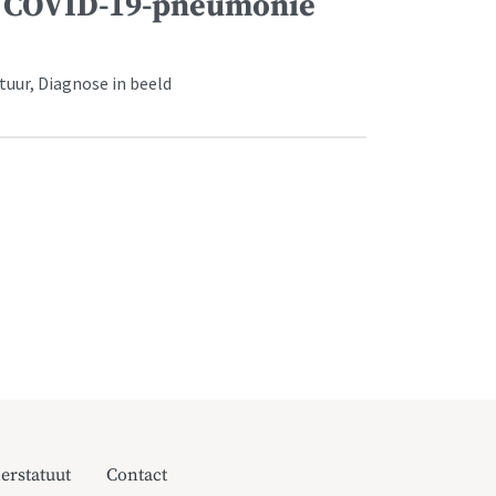
n COVID-19-pneumonie
uur, Diagnose in beeld
erstatuut
Contact