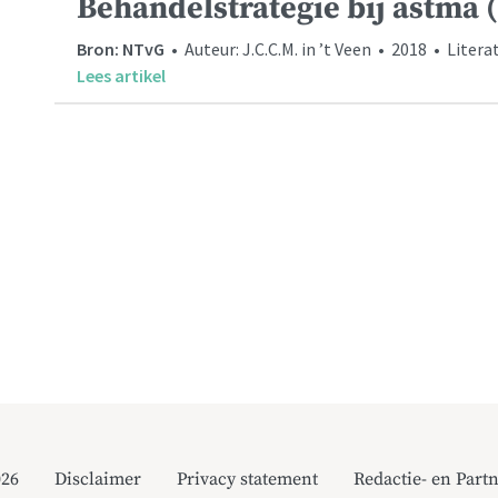
Behandelstrategie bij astma (
Bron: NTvG
• Auteur: J.C.C.M. in ’t Veen • 2018 • Lite
Lees artikel
026
Disclaimer
Privacy statement
Redactie- en Partn