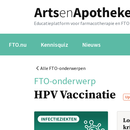
Educatieplatform voor farmacotherapie en FTO
FTO.nu
Kennisquiz
Nieuws
Alle FTO-onderwerpen
FTO-onderwerp
HPV Vaccinatie
Up
Lo
kr