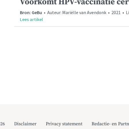
Voorkomt HPV-vaccinatie ce
Bron: GeBu
• Auteur: Mariëlle van Avendonk • 2021 • L
Lees artikel
026
Disclaimer
Privacy statement
Redactie- en Partn