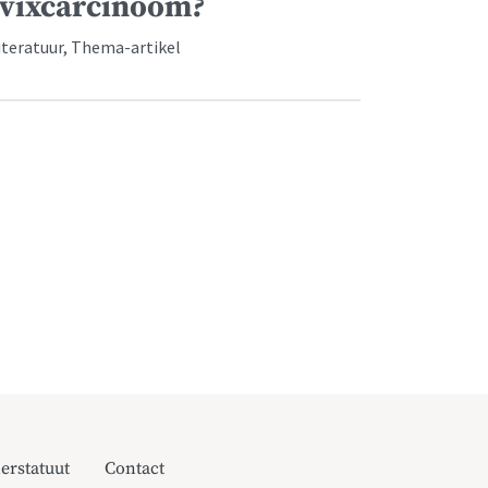
rvixcarcinoom?
iteratuur, Thema-artikel
erstatuut
Contact