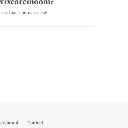
rvixcarcinoom?
iteratuur, Thema-artikel
erstatuut
Contact