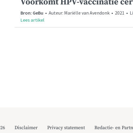
Voorkomt HPV-vaccinatie ce
Bron: GeBu
• Auteur: Mariëlle van Avendonk • 2021 • L
Lees artikel
026
Disclaimer
Privacy statement
Redactie- en Partn