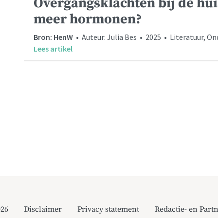
Overgangsklachten bij de hui
meer hormonen?
Bron: HenW
• Auteur: Julia Bes • 2025 • Literatuur, O
Lees artikel
026
Disclaimer
Privacy statement
Redactie- en Partn