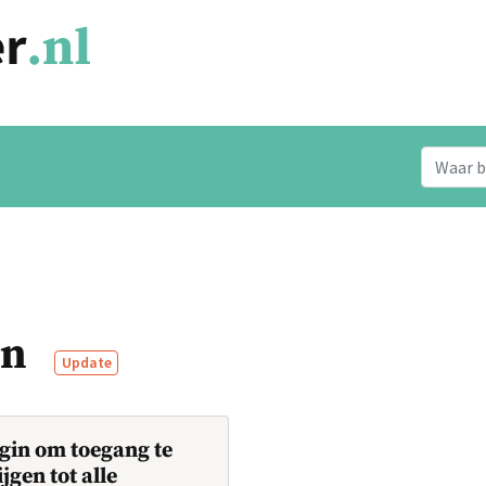
en
Update
gin om toegang te
ijgen tot alle