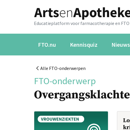
Educatieplatform voor farmacotherapie en FTO
FTO.nu
Kennisquiz
Nieuws
Alle FTO-onderwerpen
FTO-onderwerp
Overgangsklacht
Lo
kr