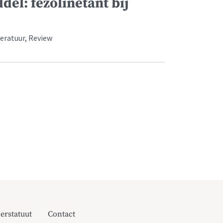
el: fezolinetant bij
teratuur, Review
erstatuut
Contact