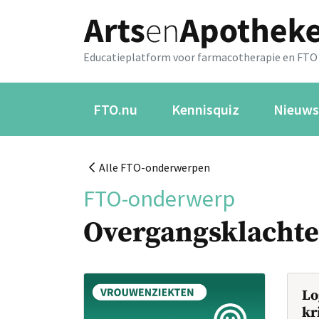
Educatieplatform voor farmacotherapie en FTO
FTO.nu
Kennisquiz
Nieuws
Alle FTO-onderwerpen
FTO-onderwerp
Overgangsklacht
Lo
kr