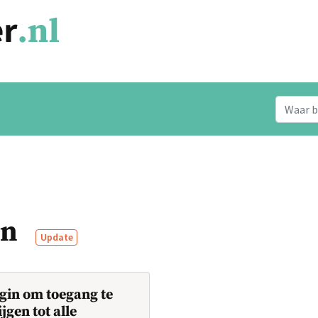
en
Update
gin om toegang te
ijgen tot alle