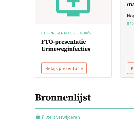
ma
Nog
gra
FTO-PRESENTATIE • 34 DIA'S
FTO-presentatie
Urineweginfecties
Bekijk presentatie
K
Bronnenlijst
Filters verwijderen