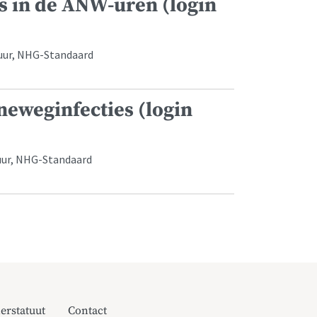
es in de ANW-uren (login
tuur, NHG-Standaard
eweginfecties (login
uur, NHG-Standaard
erstatuut
Contact