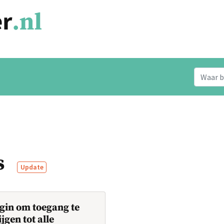
s
Update
gin om toegang te
ijgen tot alle