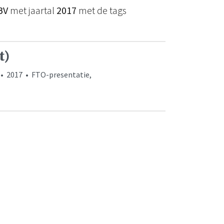
BV
met jaartal
2017
met de tags
t)
s • 2017 • FTO-presentatie,