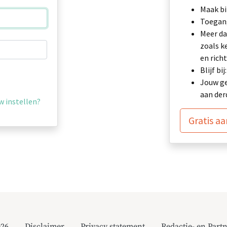
Maak bi
Toegang
Meer da
zoals k
en richt
Blijf b
Jouw ge
aan der
 instellen?
Gratis a
026
Disclaimer
Privacy statement
Redactie- en Partn