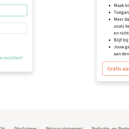
Maak bi
Toegang
Meer da
zoals k
en richt
Blijf b
Jouw ge
aan der
 instellen?
Gratis a
026
Disclaimer
Privacy statement
Redactie- en Partn