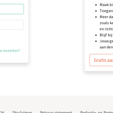
Maak bi
Toegang
Meer da
zoals k
en richt
Blijf b
Jouw ge
aan der
 instellen?
Gratis a
026
Disclaimer
Privacy statement
Redactie- en Partn