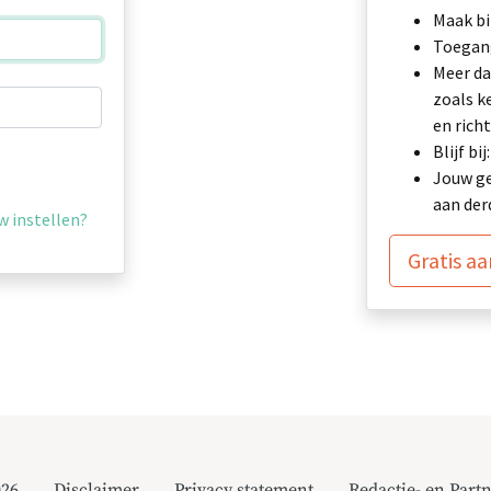
Maak bi
Toegang
Meer da
zoals k
en richt
Blijf b
Jouw ge
aan der
 instellen?
Gratis a
026
Disclaimer
Privacy statement
Redactie- en Partn