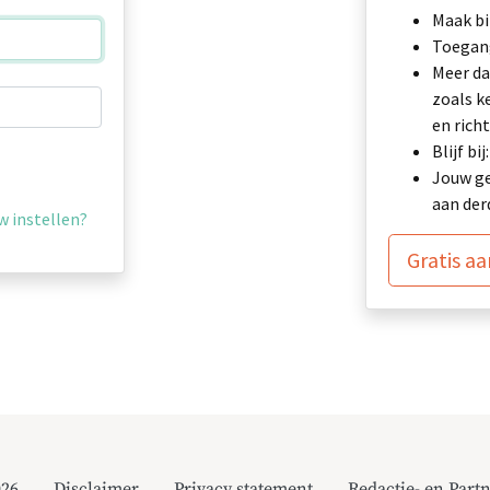
Maak bi
Toegang
Meer da
zoals k
en richt
Blijf b
Jouw ge
aan der
 instellen?
Gratis a
026
Disclaimer
Privacy statement
Redactie- en Partn