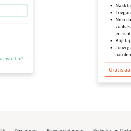
Maak bi
Toegang
Meer da
zoals k
en richt
Blijf b
Jouw ge
aan der
 instellen?
Gratis a
026
Disclaimer
Privacy statement
Redactie- en Partn