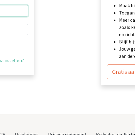
Maak bi
Toegang
Meer da
zoals k
en richt
Blijf b
Jouw ge
aan der
 instellen?
Gratis a
026
Disclaimer
Privacy statement
Redactie- en Partn