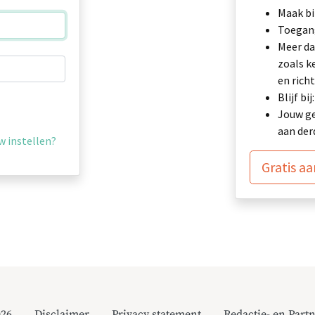
Maak bi
Toegang
Meer da
zoals k
en richt
Blijf b
Jouw ge
aan der
 instellen?
Gratis a
026
Disclaimer
Privacy statement
Redactie- en Partn