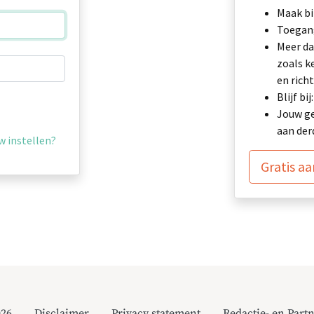
Maak bi
Toegang
Meer da
zoals k
en richt
Blijf b
Jouw ge
aan der
 instellen?
Gratis a
026
Disclaimer
Privacy statement
Redactie- en Partn