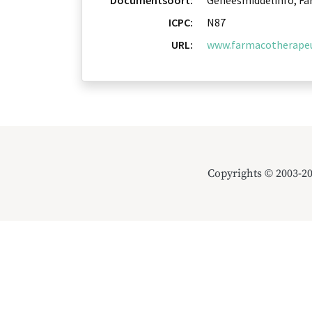
Documentsoort:
Geneesmiddelinfo, Fa
ICPC:
N87
URL:
www.farmacotherapeut
Copyrights © 2003-2