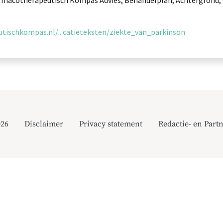
rmacotherapeutisch Kompas Advies, Behandelplan, Achtergrond
ischkompas.nl/...catieteksten/ziekte_van_parkinson
026
Disclaimer
Privacy statement
Redactie- en Partn