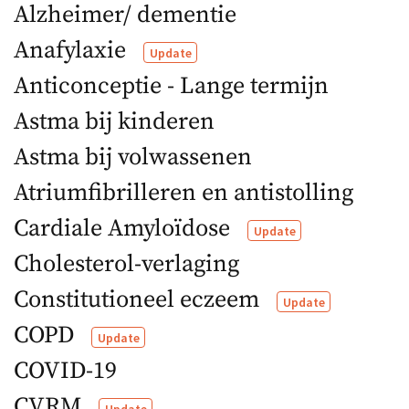
Alzheimer/ dementie
Anafylaxie
Update
Anticonceptie - Lange termijn
Astma bij kinderen
Astma bij volwassenen
Atriumfibrilleren en antistolling
Cardiale Amyloïdose
Update
Cholesterol-verlaging
Constitutioneel eczeem
Update
COPD
Update
COVID-19
CVRM
Update