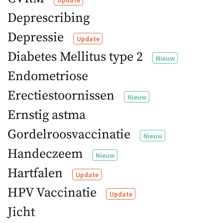
Deprescribing
Depressie
Update
Diabetes Mellitus type 2
Nieuw
Endometriose
Erectiestoornissen
Nieuw
Ernstig astma
Gordelroosvaccinatie
Nieuw
Handeczeem
Nieuw
Hartfalen
Update
HPV Vaccinatie
Update
Jicht