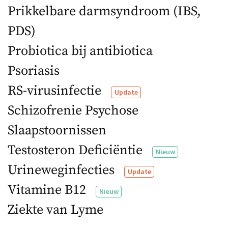
Prikkelbare darmsyndroom (IBS,
PDS)
Probiotica bij antibiotica
Psoriasis
RS-virusinfectie
Update
Schizofrenie Psychose
Slaapstoornissen
Testosteron Deficiëntie
Nieuw
Urineweginfecties
Update
Vitamine B12
Nieuw
Ziekte van Lyme