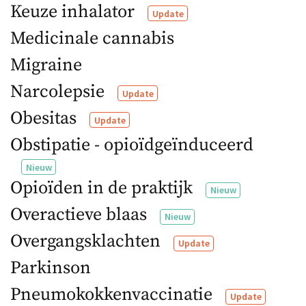
Keuze inhalator
Update
Medicinale cannabis
Migraine
Narcolepsie
Update
Obesitas
Update
Obstipatie - opioïdgeïnduceerd
Nieuw
Opioïden in de praktijk
Nieuw
Overactieve blaas
Nieuw
Overgangsklachten
Update
Parkinson
Pneumokokkenvaccinatie
Update