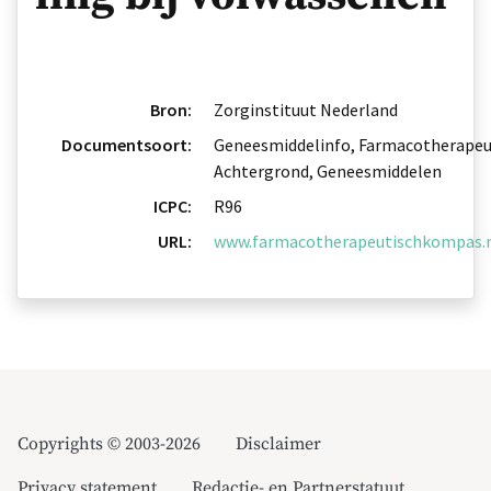
Bron:
Zorginstituut Nederland
Documentsoort:
Geneesmiddelinfo, Farmacotherapeu
Achtergrond, Geneesmiddelen
ICPC:
R96
URL:
www.farmacotherapeutischkompas.n
Copyrights © 2003-2026
Disclaimer
Privacy statement
Redactie- en Partnerstatuut