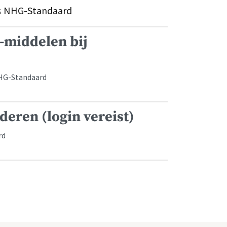
s
NHG-Standaard
middelen bij
NHG-Standaard
eren (login vereist)
rd