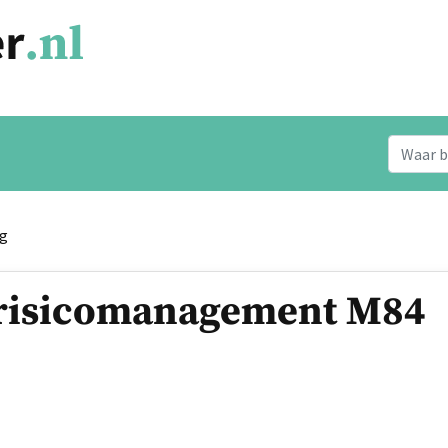
ng
 risicomanagement M84