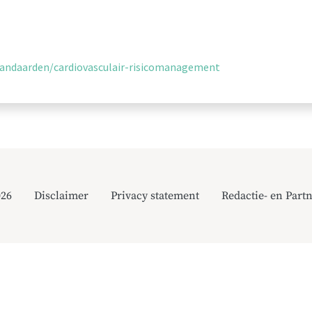
standaarden/cardiovasculair-risicomanagement
026
Disclaimer
Privacy statement
Redactie- en Partn