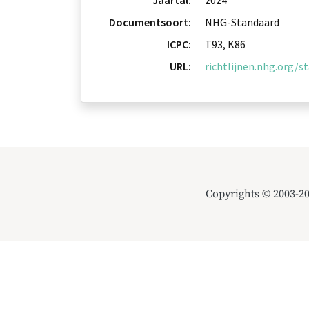
Jaartal:
2024
Documentsoort:
NHG-Standaard
ICPC:
T93, K86
URL:
richtlijnen.nhg.org/
Copyrights © 2003-2