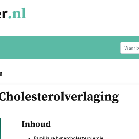
ng
Cholesterolverlaging
Inhoud
Familiaire hypercholesterolemie