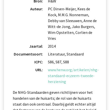
Bron:
H&W
Auteur:
PC Dirven-Meijer, Kees de
Kock, M.M.G. Nonneman,
Debby van Sleeuwen, Anne de
Witt-de Jong, Jako Burgers,
Wim Opstelten, Corlien de
Vries
Jaartal:
2014
Documentsoort:
Literatuur, Standaard
ICPC:
S86, S87, S88
URL:
www.henw.org/artikelen/nhg-
standaard-eczeem-tweede-
herziening
De NHG-Standaarden geven richtlijnen voor het
handelen van de huisarts; de rol van de huisarts
staat dan ook centraal. Daarbij geldt echter altijd