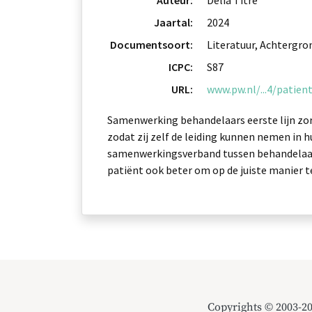
Auteur:
Delia Titre
Jaartal:
2024
Documentsoort:
Literatuur, Achtergro
ICPC:
S87
URL:
www.pw.nl/...4/patie
Samenwerking behandelaars eerste lijn zor
zodat zij zelf de leiding kunnen nemen in 
samenwerkingsverband tussen behandelaars
patiënt ook beter om op de juiste manier t
Copyrights © 2003-2