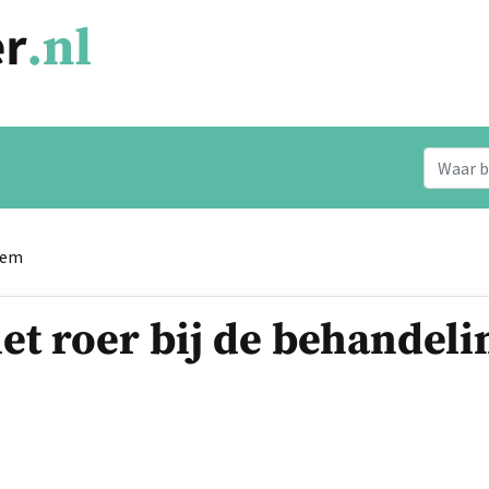
eem
 het roer bij de behandel