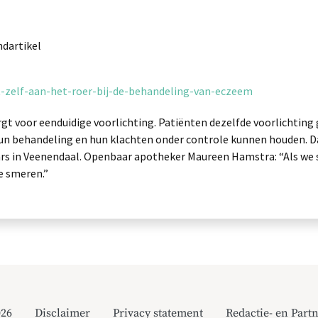
ndartikel
nt-zelf-aan-het-roer-bij-de-behandeling-van-eczeem
gt voor eenduidige voorlichting. Patiënten dezelfde voorlichting
hun behandeling en hun klachten onder controle kunnen houden. Da
 in Veenendaal. Openbaar apotheker Maureen Hamstra: “Als we ste
e smeren.”
026
Disclaimer
Privacy statement
Redactie- en Partn