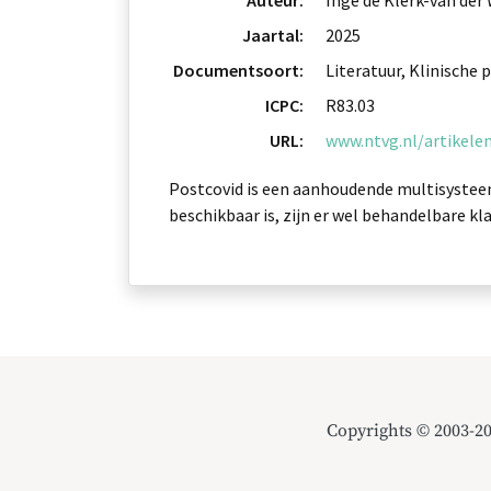
Auteur:
Inge de Klerk-van der
Jaartal:
2025
Documentsoort:
Literatuur, Klinische p
ICPC:
R83.03
URL:
www.ntvg.nl/artikele
Postcovid is een aanhoudende multisystee
beschikbaar is, zijn er wel behandelbare kl
Copyrights © 2003-2