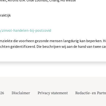
 Wiel, Alfons G.M. Olde Loohuis, Chang Ho Wesse
raktijk
n/zinvol-handelen-bij-postcovid
mziekte die voorheen gezonde mensen langdurig kan beperken. Ho
achten geïdentificeerd. Die beschrijven wij aan de hand van twee ca
026
Disclaimer
Privacy statement
Redactie- en Partn