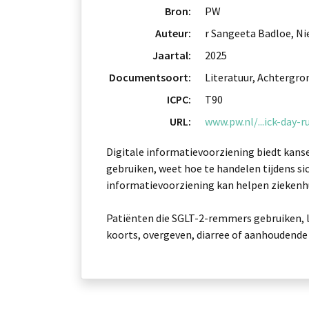
Bron:
PW
Auteur:
r Sangeeta Badloe, Ni
Jaartal:
2025
Documentsoort:
Literatuur, Achtergro
ICPC:
T90
URL:
www.pw.nl/...ick-day-
Digitale informatievoorziening biedt kanse
gebruiken, weet hoe te handelen tijdens si
informatievoorziening kan helpen zieken
Patiënten die SGLT-2-remmers gebruiken, lo
koorts, overgeven, diarree of aanhoudende 