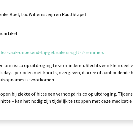
enke Boel, Luc Willemsteijn en Ruud Stapel
ndartikel
rules-vaak-onbekend-bij-gebruikers-sglt-2-remmers
n om risico op uitdroging te verminderen. Slechts een klein deel
ck days, perioden met koorts, overgeven, diarree of aanhoudende hi
huisopnames te voorkomen.
pen bij ziekte of hitte een verhoogd risico op uitdroging. Tijde
hitte – kan het nodig zijn tijdelijk te stoppen met deze medicati