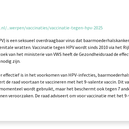
nl/...werpen/vaccinaties/vaccinatie-tegen-hpv-2025
V) is een seksueel overdraagbaar virus dat baarmoederhalskanke
enitale wratten. Vaccinatie tegen HPV wordt sinds 2010 via het 
verzoek van het ministerie van VWS heeft de Gezondheidsraad de ef
nodig zijn.
er effectief is in het voorkomen van HPV-infecties, baarmoederha
seert de raad voortaan te vaccineren met het 9-valente vaccin. Dit
at momenteel wordt gebruikt, maar het beschermt ook tegen 7 and
nen veroorzaken. De raad adviseert om voor vaccinatie met het 9-