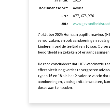
Jaartal:
2025
Documentsoort:
Advies
ICPC:
A77, X75, Y76
URL:
www.gezondheidsraad.
7 oktober 2025 Humaan papillomavirus (HP
veroorzaken, en ook aandoeningen zoals g
kinderen rond de leeftijd van 10 jaar. Op 
beoordeeld en gekeken of er aanpassingen 
De raad concludeert dat HPV-vaccinatie ze
effectiviteit nog verder te vergroten advi
typen 16 en 18 als het 2-valente vaccin d
aandoeningen, zoals genitale wratten, kun
doses aan te houden.