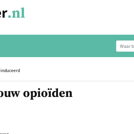
eïnduceerd
ouw opioïden