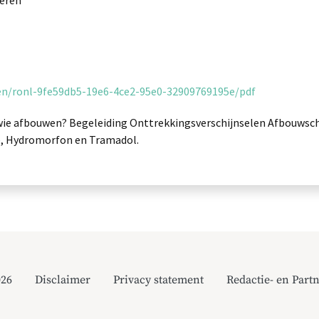
eren
nten/ronl-9fe59db5-19e6-4ce2-95e0-32909769195e/pdf
ie afbouwen? Begeleiding Onttrekkingsverschijnselen Afbouwsc
e, Hydromorfon en Tramadol.
026
Disclaimer
Privacy statement
Redactie- en Partn