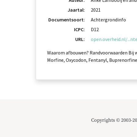
Auteur:
Anke Lambooij en and
Jaartal:
2021
Documentsoort:
Achtergrondinfo
ICPC:
D12
URL:
open.overheid.nl/...
Waarom afbouwen? Randvoorwaarden Bij w
Morfine, Oxycodon, Fentanyl, Buprenorfin
Copyrights © 2003-2