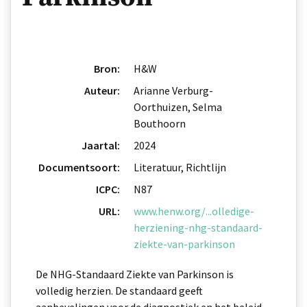
Bron:
H&W
Auteur:
Arianne Verburg-
Oorthuizen, Selma
Bouthoorn
Jaartal:
2024
Documentsoort:
Literatuur, Richtlijn
ICPC:
N87
URL:
www.henw.org/...olledige-
herziening-nhg-standaard-
ziekte-van-parkinson
De NHG-Standaard Ziekte van Parkinson is
volledig herzien. De standaard geeft