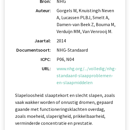
Bron:
NHG
Auteur:
Gorgels W, Knuistingh Neven
A, Lucassen PLBJ, Smelt A,
Damen-van Beek Z, Bouma M,
Verduijn MM, Van Venrooij M.
Jaartal:
2014
Documentsoort:
NHG-Standaard
ICPC:
P06, N04
URL:
www.nhg.org/.../volledig/nhg-
standaard-slaapproblemen-
en-slaapmiddelen
Slapeloosheid: slaaptekort en slecht slapen, zoals
vaak wakker worden of onrustig dromen, gepaard
gaande met functioneringsklachten overdag,
zoals moeheid, slaperigheid, prikkelbaarheid,
verminderde concentratie en prestatie.