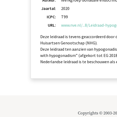
Auteur:
Werkgroep Gonadale endocrino
Jaartal:
2020
ICPC:
T99
URL:
www.nve.nl/...8/Leidraad-hypo
Deze leidraad is tevens geaccordeerd door
Huisartsen Genootschap (NHG).
Deze leidraad ten aanzien van hypogonadis
with hypogonadism” (afgekort tot EG 2018)
Nederlandse leidraad is te beschouwen als 
Copyrights © 2003-2