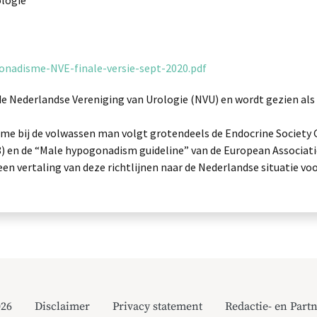
logie
gonadisme-NVE-finale-versie-sept-2020.pdf
 de Nederlandse Vereniging van Urologie (NVU) en wordt gezien al
me bij de volwassen man volgt grotendeels de Endocrine Society 
 en de “Male hypogonadism guideline” van de European Associatio
een vertaling van deze richtlijnen naar de Nederlandse situatie 
026
Disclaimer
Privacy statement
Redactie- en Partn