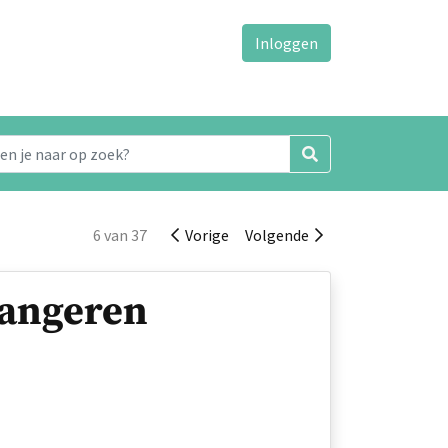
Inloggen
6 van 37
Vorige
Volgende
wangeren