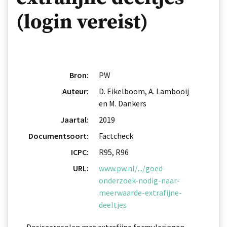
(login vereist)
Bron:
PW
Auteur:
D. Eikelboom, A. Lambooij
en M. Dankers
Jaartal:
2019
Documentsoort:
Factcheck
ICPC:
R95, R96
URL:
www.pw.nl/.../goed-
onderzoek-nodig-naar-
meerwaarde-extrafijne-
deeltjes