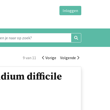
Inloggen
9 van 11
Vorige
Volgende
idium difficile