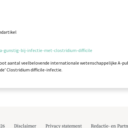
ndartikel
a-gunstig-bij-infectie-met-clostridium-difficile
groot aantal veelbelovende internationale wetenschappelijke A-pu
e’ Clostridium difficile-infectie.
026
Disclaimer
Privacy statement
Redactie- en Partn