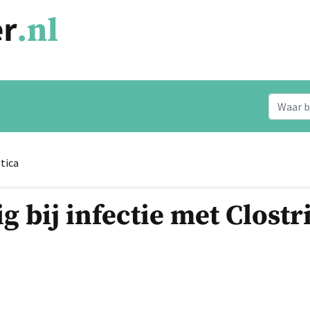
otica
g bij infectie met Clostr