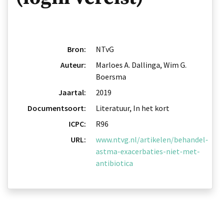
Bron:
NTvG
Auteur:
Marloes A. Dallinga, Wim G.
Boersma
Jaartal:
2019
Documentsoort:
Literatuur, In het kort
ICPC:
R96
URL:
www.ntvg.nl/artikelen/behandel-
astma-exacerbaties-niet-met-
antibiotica