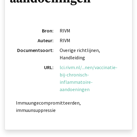
Bron:
RIVM
Auteur:
RIVM
Documentsoort:
Overige richtlijnen,
Handleiding
URL:
lci.rivm.nl/...nen/vaccinatie-
bij-chronisch-
inflammatoire-
aandoeningen
Immuungecompromitteerden,
immuunsuppressie