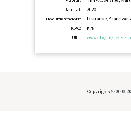
Auteur:
Tim A.C. de Vries, Mar
Jaartal:
2020
Documentsoort:
Literatuur, Stand van
ICPC:
K78
URL:
www.ntvg.nl/...elen/c
Copyrights © 2003-2