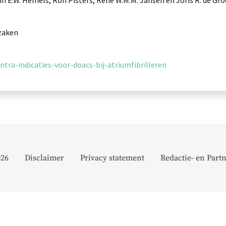
tin E.W. Hemels, Ron Pisters, René W.M.M. Jansen en Joris R. de Gr
 zaken
ontra-indicaties-voor-doacs-bij-atriumfibrilleren
026
Disclaimer
Privacy statement
Redactie- en Partn