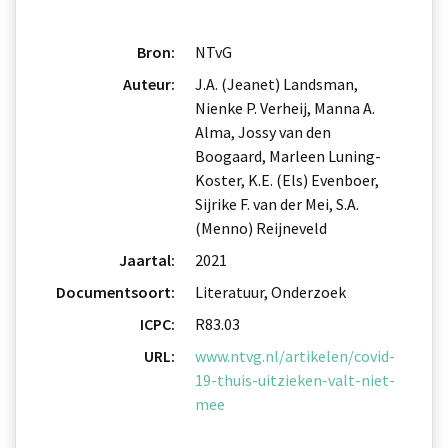
Bron:
NTvG
Auteur:
J.A. (Jeanet) Landsman,
Nienke P. Verheij, Manna A.
Alma, Jossy van den
Boogaard, Marleen Luning-
Koster, K.E. (Els) Evenboer,
Sijrike F. van der Mei, S.A.
(Menno) Reijneveld
Jaartal:
2021
Documentsoort:
Literatuur, Onderzoek
ICPC:
R83.03
URL:
www.ntvg.nl/artikelen/covid-
19-thuis-uitzieken-valt-niet-
mee